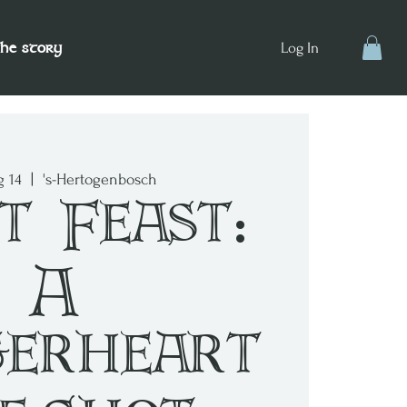
the story
Log In
g 14
  |  
's-Hertogenbosch
t Feast:
A
erheart