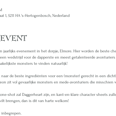
PM
raat 1, 5211 HA 's-Hertogenbosch, Nederland
 event
n jaarlijks evenement in het dorpje, Elmore. Hier worden de beste ch
t, een wedstrijd voor de dapperste en meest getalenteerde avonturier
kelijkste monsters te vinden natuurlijk! 
k naar de beste ingrediënten voor een (monster) gerecht in een dicht
 zit vol gevaarlijke monsters en mede-avonturiers die misschien we
one-shot zal Daggerheart zijn, en kant-en-klare character sheets zull
wilt brengen, dan is dit van harte welkom!
je inbegrepen.