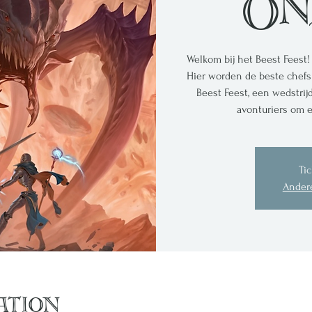
On
Welkom bij het Beest Feest! 
Hier worden de beste chefs 
Beest Feest, een wedstri
avonturiers om e
Tic
Ander
ation