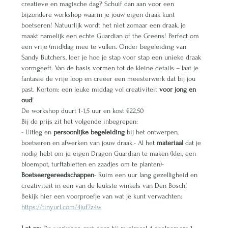
creatieve en magische dag? Schuif dan aan voor een 
bijzondere workshop waarin je jouw eigen draak kunt 
boetseren! Natuurlijk wordt het niet zomaar een draak, je 
maakt namelijk een echte Guardian of the Greens! Perfect om 
een vrije (mid)dag mee te vullen. Onder begeleiding van 
Sandy Butchers, leer je hoe je stap voor stap een unieke draak 
vormgeeft. Van de basis vormen tot de kleine details – laat je 
fantasie de vrije loop en creëer een meesterwerk dat bij jou 
past. Kortom: een leuke middag vol creativiteit 
voor jong en 
oud
!
De workshop duurt 1-1,5 uur en kost €22,50
Bij de prijs zit het volgende inbegrepen:
- Uitleg en 
persoonlijke begeleiding
 bij het ontwerpen, 
boetseren en afwerken van jouw draak.- Al het 
materiaal 
dat je 
nodig hebt om je eigen Dragon Guardian te maken (klei, een 
bloempot, turftabletten en zaadjes om te planten)- 
Boetseergereedschappen
- Ruim een uur lang gezelligheid en 
creativiteit in een van de leukste winkels van Den Bosch!
Bekijk hier een voorproefje van wat je kunt verwachten: 
https://tinyurl.com/4juf7z4w