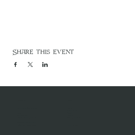
Share this event
Contact us
MENU
contact@dezilverenvos.nl
Home
Rent a Shelf
Adres:
Events
Sint-Jorisstraat 1
Agenda
5211 HA 's-Hertogenbosch
Privacy statement
© 2024 de Zilveren Vos
Follow us on social media
Opening Hours
Facebook