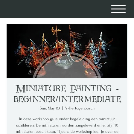
Miniature Painting -
beginner/intermediate
Sun, May 03
  |  
's-Hertogenbosch
In deze workshop ga je onder begeleiding een miniatuur
schilderen. De miniaturen worden aangeleverd en er zijn 10
miniaturen beschikbaar. Tijdens de workshop leer je over de