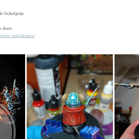
e ticketprijs
 door:
roots_miniatures/