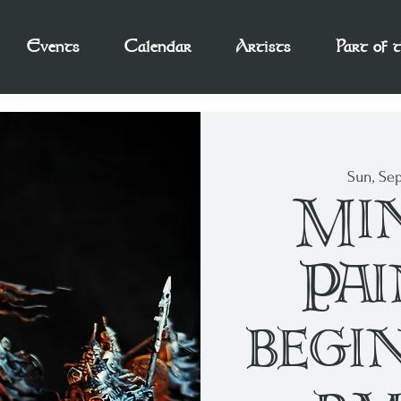
Events
Calendar
Artists
Part of 
Sun, Se
Min
Pai
begi