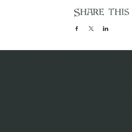
Share this
Contact us
MENU
contact@dezilverenvos.nl
Home
Rent a 
Adres:
Events
Sint-Jorisstraat 1
Agend
5211 HA 's-Hertogenbosch
Privac
© 2024 de Zilveren Vos