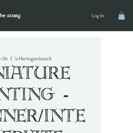
the story
Log In
p 06
  |  
's-Hertogenbosch
iature
nting -
nner/inte