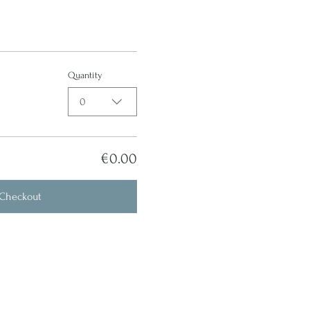
Quantity
0
€0.00
Checkout