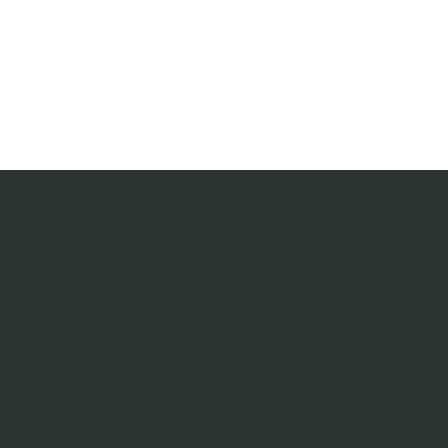
Opening Hours
Monday: Closed
Tuesday: 11:00 - 18:00
Wednesday: 11:00 - 18:00
Thursday 11:00- 18:00
Friday: 11:00 - 18:00
Saturday: 10:00 - 17:00
Sunday: 12:00 - 17:00