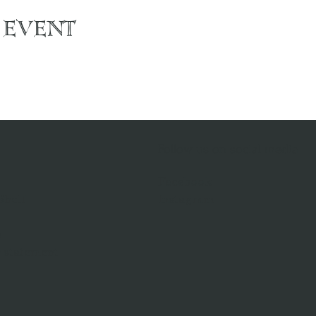
 event
Follow us on social media
Facebook
Shelf
Instagram
a
y statement