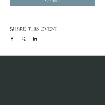
Checkout
Share this event
Contact us
MENU
contact@dezilverenvos.nl
Home
Rent a Shelf
Adres:
Events
Sint-Jorisstraat 1
Agenda
5211 HA 's-Hertogenbosch
Privacy statement
© 2024 de Zilveren Vos
Follow us on social media
Opening Hours
Facebook
Instagram
Monday: Closed
Tuesday: 11:00 - 18:00
Wednesday: 11:00 - 18:00
Thursday 11:00- 18:00
Friday: 11:00 - 18:00
Saturday: 10:00 - 17:00
Sunday: 12:00 - 17:00