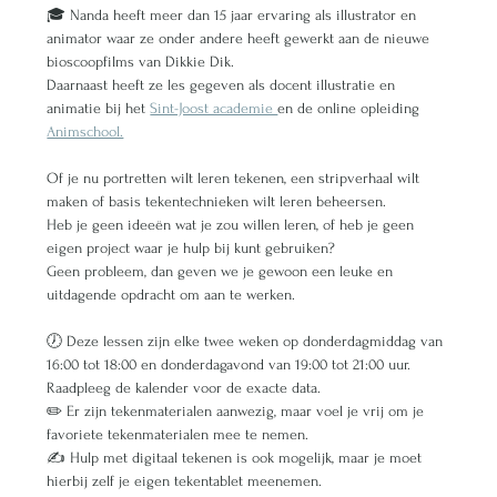
🎓 Nanda heeft meer dan 15 jaar ervaring als illustrator en 
animator waar ze onder andere heeft gewerkt aan de nieuwe 
bioscoopfilms van Dikkie Dik.
Daarnaast heeft ze les gegeven als docent illustratie en 
animatie bij het 
Sint-Joost academie 
en de online opleiding 
Animschool.
Of je nu portretten wilt leren tekenen, een stripverhaal wilt 
maken of basis tekentechnieken wilt leren beheersen. 
Heb je geen ideeën wat je zou willen leren, of heb je geen 
eigen project waar je hulp bij kunt gebruiken? 
Geen probleem, dan geven we je gewoon een leuke en 
uitdagende opdracht om aan te werken. 
🕖 Deze lessen zijn elke twee weken op donderdagmiddag van 
16:00 tot 18:00 en donderdagavond van 19:00 tot 21:00 uur. 
Raadpleeg de kalender voor de exacte data. 
✏️ Er zijn tekenmaterialen aanwezig, maar voel je vrij om je 
favoriete tekenmaterialen mee te nemen. 
✍️ Hulp met digitaal tekenen is ook mogelijk, maar je moet 
hierbij zelf je eigen tekentablet meenemen. 