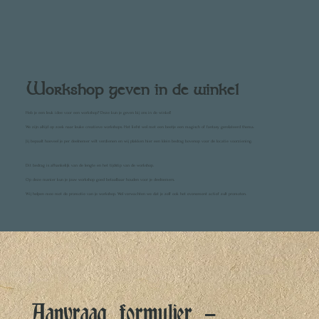
Workshop geven in de winkel
Heb je een leuk idee voor een workshop? Deze kun je geven bij ons in de winkel!
We zijn altijd op zoek naar leuke creatieve workshops. Het liefst wel met een beetje een magisch of fantasy gerelateerd thema.
Jij bepaalt hoeveel je per deelnemer wilt verdienen en wij plakken hier een klein bedrag bovenop voor de locatie voorziening.
Dit bedrag is afhankelijk van de lengte en het tijdstip van de workshop.
Op deze manier kun je jouw workshop goed betaalbaar houden voor je deelnemers.
Wij helpen mee met de promotie van je workshop. Wel verwachten we dat je zelf ook het evenement actief zult promoten.
Aanvraag formulier - 