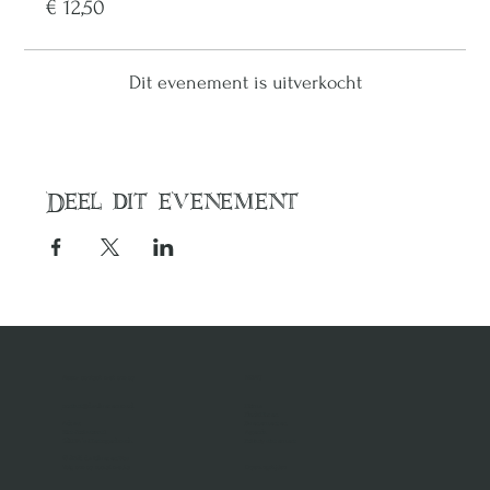
€ 12,50
Dit evenement is uitverkocht
Deel dit evenement
Neem contact met ons op
MENU
contact@dezilverenvos.nl
Home
Plank Huren
Adres:
Evenementen
Sint-Jorisstraat 1
Agenda
5211 HA 's-Hertogenbosch
Privacy statement
© 2024 de Zilveren Vos
Volg ons op social media
Openingstijden