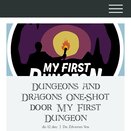
Dungeons and
Dragons One-Shot
door My First
Dungeon
do 12 dec
  |  
De Zilveren Vos