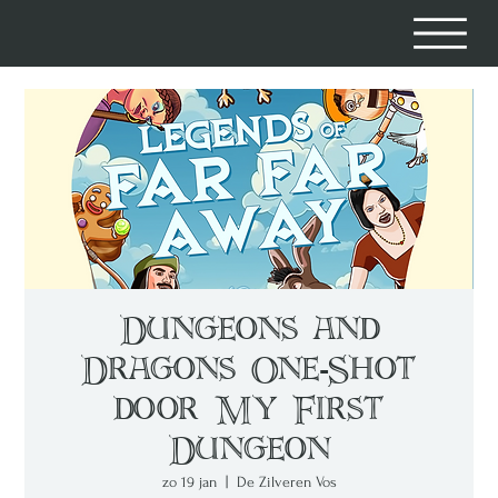
Dungeons and
Dragons One-Shot
door My First
Dungeon
zo 19 jan
  |  
De Zilveren Vos