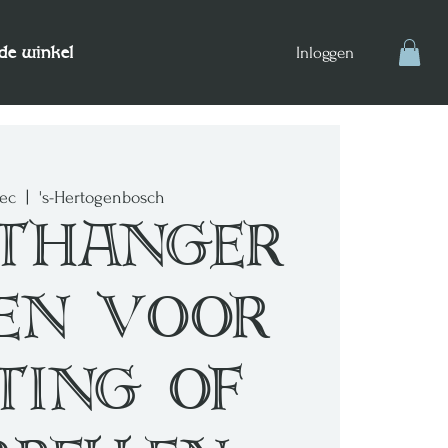
de winkel
Inloggen
dec
  |  
's-Hertogenbosch
thanger
en voor
ting of