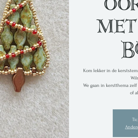
oo
met
B
Kom lekker in de kerststem
Wil
We gaan in kerstthema zelf
of a
Tic
Ander