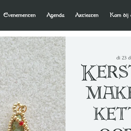
Evenementen
Agenda
Artiesten
Kom bij 
di 23 
Kers
mak
ket