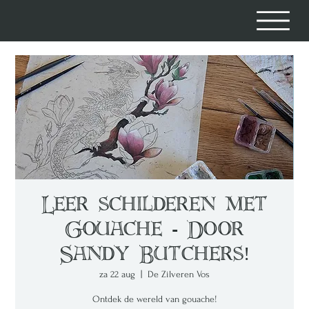
Leer schilderen met
Gouache - Door
Sandy Butchers!
za 22 aug
  |  
De Zilveren Vos
Ontdek de wereld van gouache!