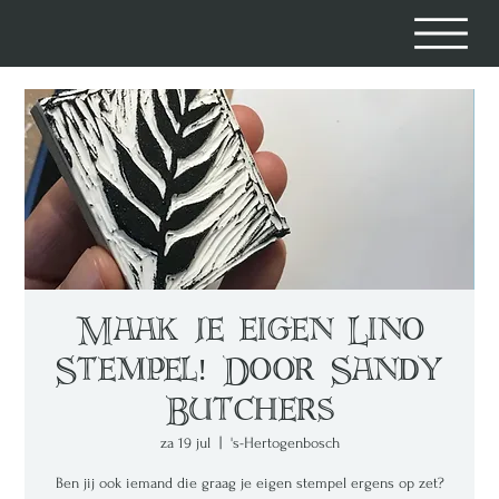
Maak je eigen Lino
Stempel! Door Sandy
Butchers
za 19 jul
  |  
's-Hertogenbosch
Ben jij ook iemand die graag je eigen stempel ergens op zet?