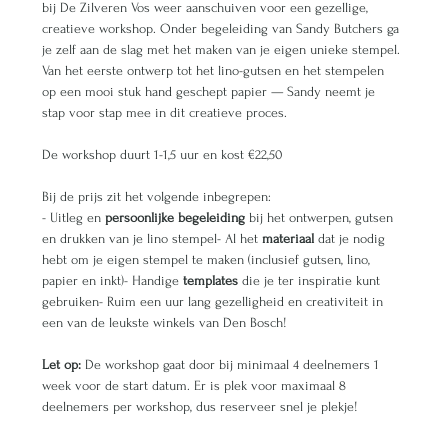
bij De Zilveren Vos weer aanschuiven voor een gezellige, 
creatieve workshop. Onder begeleiding van Sandy Butchers ga 
je zelf aan de slag met het maken van je eigen unieke stempel. 
Van het eerste ontwerp tot het lino-gutsen en het stempelen 
op een mooi stuk hand geschept papier — Sandy neemt je 
stap voor stap mee in dit creatieve proces.
De workshop duurt 1-1,5 uur en kost €22,50
Bij de prijs zit het volgende inbegrepen:
- Uitleg en 
persoonlijke begeleiding
 bij het ontwerpen, gutsen 
en drukken van je lino stempel- Al het 
materiaal
 dat je nodig 
hebt om je eigen stempel te maken (inclusief gutsen, lino, 
papier en inkt)- Handige 
templates
 die je ter inspiratie kunt 
gebruiken- Ruim een uur lang gezelligheid en creativiteit in 
een van de leukste winkels van Den Bosch!
Let op: 
De workshop gaat door bij minimaal 4 deelnemers 1 
week voor de start datum. Er is plek voor maximaal 8 
deelnemers per workshop, dus reserveer snel je plekje!