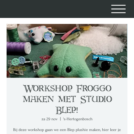
Workshop Froggo
maken met Studio
Blep!
za 29 nov
  |  
's-Hertogenbosch
Bij deze workshop gaan we een Blep plushie maken, hier leer je