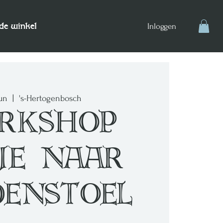
de winkel
Inloggen
jun
  |  
's-Hertogenbosch
rkshop
je naar
denstoel