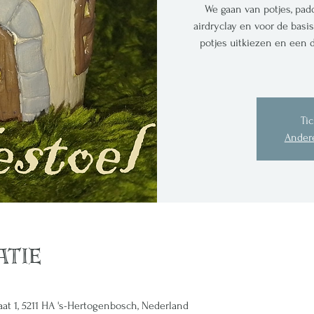
We gaan van potjes, pa
airdryclay en voor de basi
potjes uitkiezen en een
Tic
Ander
atie
raat 1, 5211 HA 's-Hertogenbosch, Nederland