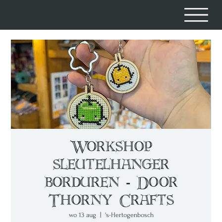
Workshop
sleutelhanger
borduren - Door
Thorny Crafts
wo 13 aug
  |  
's-Hertogenbosch